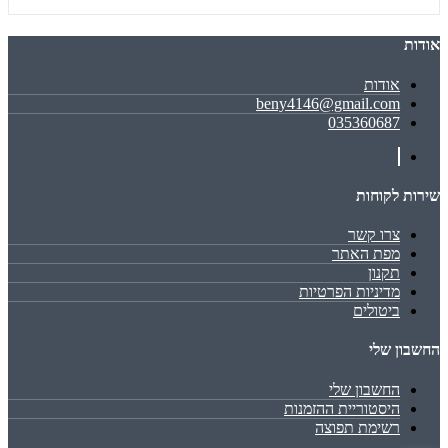
אודות
אודות
beny4146@gmail.com
035360687
שירות לקוחות
צרו קשר
מפת האתר
תקנון
מדיניות הפרטיות
ביטולים
החשבון שלי
החשבון שלי
היסטוריית ההזמנות
רשימת תפוצה