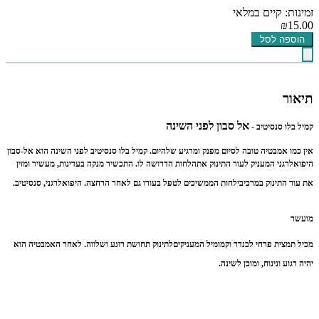
זמינות: קיים במלאי
₪15.00
הוספה לסל
תיאור
אל סבון לפני השינה
קמיל בלו סנסיטיב -
אין כמו אמבטיה טובה לסיום מפנק ומרגיע שלהיום. קמיל בלו סנסיטיב לפני השינה הוא אל-סבון
היפואלרגני המעניק לעור התינוק אתהלחות הדרושה לו. התכשיר מנקה בעדינות, מעשיר ומזין
את עור התינוק במרכיבילחות הממשיכים לטפל בעורו גם לאחר הרחצה. היפואלרגני, סנסיטיב
.
מועשר
מכיל תמצית פרחי לבנדר וקמומיל המעניקיםלתינוק תחושת רוגע ושלווה. לאחר האמבטיה הוא
יהיה רגוע ונינוח, ומוכן לשינה
.