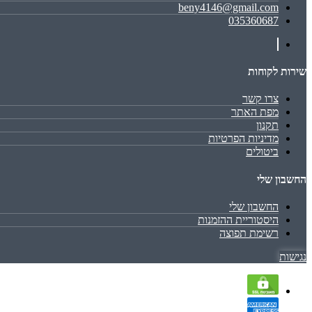
beny4146@gmail.com
035360687
שירות לקוחות
צרו קשר
מפת האתר
תקנון
מדיניות הפרטיות
ביטולים
החשבון שלי
החשבון שלי
היסטוריית ההזמנות
רשימת תפוצה
נגישות