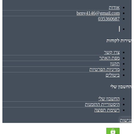
אודות
beny4146@gmail.com
035360687
שירות לקוחות
צרו קשר
מפת האתר
תקנון
מדיניות הפרטיות
ביטולים
החשבון שלי
החשבון שלי
היסטוריית ההזמנות
רשימת תפוצה
נגישות