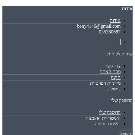
אודות
אודות
beny4146@gmail.com
035360687
שירות לקוחות
צרו קשר
מפת האתר
תקנון
מדיניות הפרטיות
ביטולים
החשבון שלי
החשבון שלי
היסטוריית ההזמנות
רשימת תפוצה
נגישות