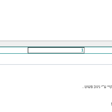
י ע"י ניגוב פשוט .