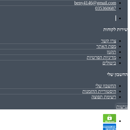
beny4146@gmail.com
035360687
שירות לקוחות
צרו קשר
מפת האתר
תקנון
מדיניות הפרטיות
ביטולים
החשבון שלי
החשבון שלי
היסטוריית ההזמנות
רשימת תפוצה
נגישות