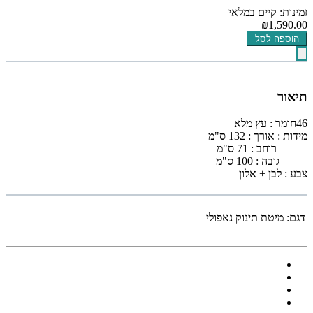
זמינות: קיים במלאי
₪1,590.00
הוספה לסל
תיאור
46חומר : עץ מלא
מידות : אורך : 132 ס"מ
רוחב : 71 ס"מ
גובה : 100 ס"מ
צבע : לבן + אלון
דגם:
מיטת תינוק נאפולי