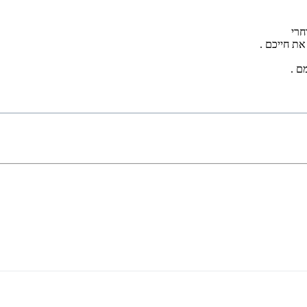
חרי
את חייכם .
ם .