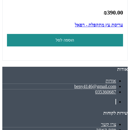
₪390.00
עריסת עץ מתקפלת - רפאל
הוספה לסל
אודות
אודות
beny4146@gmail.com
035360687
שירות לקוחות
צרו קשר
מפת האתר