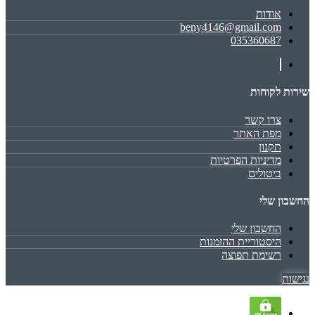
אודות
beny4146@gmail.com
035360687
שירות לקוחות
צרו קשר
מפת האתר
תקנון
מדיניות הפרטיות
ביטולים
החשבון שלי
החשבון שלי
היסטוריית ההזמנות
רשימת תפוצה
נגישות