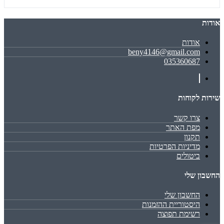
אודות
אודות
beny4146@gmail.com
035360687
שירות לקוחות
צרו קשר
מפת האתר
תקנון
מדיניות הפרטיות
ביטולים
החשבון שלי
החשבון שלי
היסטוריית ההזמנות
רשימת תפוצה