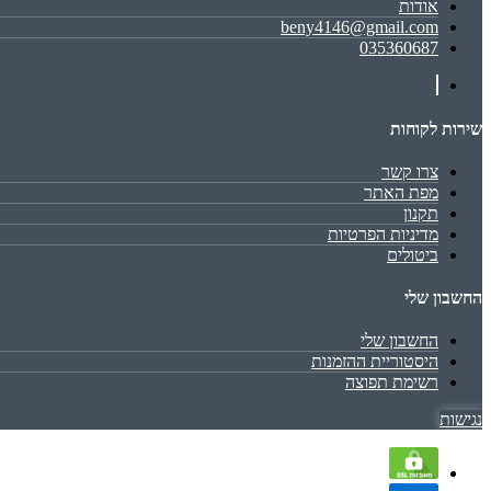
אודות
beny4146@gmail.com
035360687
שירות לקוחות
צרו קשר
מפת האתר
תקנון
מדיניות הפרטיות
ביטולים
החשבון שלי
החשבון שלי
היסטוריית ההזמנות
רשימת תפוצה
נגישות