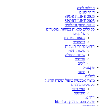
חבילות לידה
חזרה לגנים
SPORT LINE 2026
SPORT LINE 2025
עגלות תינוק וטיולונים
סל קלים כסאות בטיחות ובוסטרים
סל קלים
כסאות בטיחות
בוסטרים
ריהוט לחדרי תינוקות
מיטות תינוק
שידות החתלה
עריסות
לולים
טקסטיל
מיננה
ליולדת
מוצרי אמבטיה טיפול וטיפוח התינוק
בקבוקים מוצצים
טומי טיפי
סובינקס
ד"ר K
טיפול חכם בתינוק - biamba
צעצועים