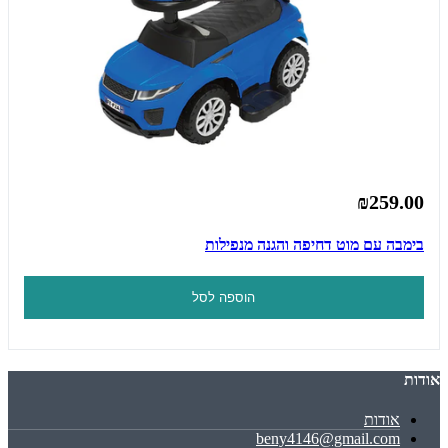
₪259.00
בימבה עם מוט דחיפה והגנה מנפילות
הוספה לסל
אודות
אודות
beny4146@gmail.com