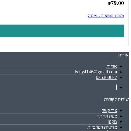
₪79.00
מגבת קפוצ'ון - מיננה
אודות
אודות
beny4146@gmail.com
035360687
שירות לקוחות
צרו קשר
מפת האתר
תקנון
מדיניות הפרטיות