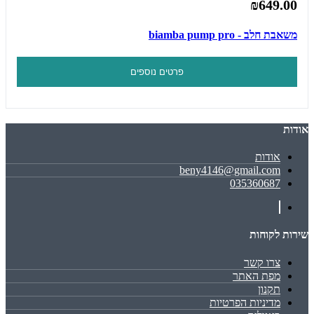
₪649.00
משאבת חלב - biamba pump pro
פרטים נוספים
אודות
אודות
beny4146@gmail.com
035360687
שירות לקוחות
צרו קשר
מפת האתר
תקנון
מדיניות הפרטיות