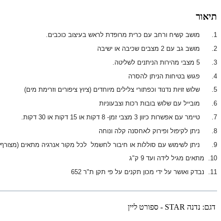
תיאור
1.
מושב קשיח ורחב עם כרית מרופדת לראש בעיצוב כוכבים.
2.
מושב גב עם 2 מצבים שכיבה או ישיבה
3.
5 מצבי מהירות הניתנים לשליטה.
4.
פגוש בטיחות הניתן להסרה
5.
שלוש זויות נדנוד וכפתורי צלילים מיוחדים (ציוץ ציפורים וזרימת מים)
6.
מובייל עם שלוש בובות רכות וצבעוניות
7.
טיימר עם אפשרות כיוון 3 מצבי זמן- 8 דקות או 15 דקות או 30 דקות.
8.
ניתן לקיפול ופירוק לאחסנה קלה ונוחה
9.
ניתן לשימוש עם סוללות או חיבור לחשמל
לכל מקור אנרגיה מתאים (מצורף כבל 
10.
מתאים מגיל לידה ועד 9 ק"ג
11.
נבדק ואושר על ידי מכון תקנים על פי תקן ת"ר 652
דגם:
נדנה STAR - ספורט ליין