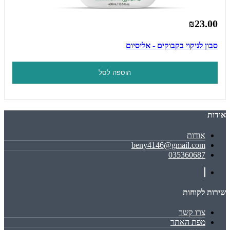
₪23.00
סבון לניקוי בקבוקים - אליסיום
הוספה לסל
אודות
אודות
beny4146@gmail.com
035360687
שירות לקוחות
צרו קשר
מפת האתר