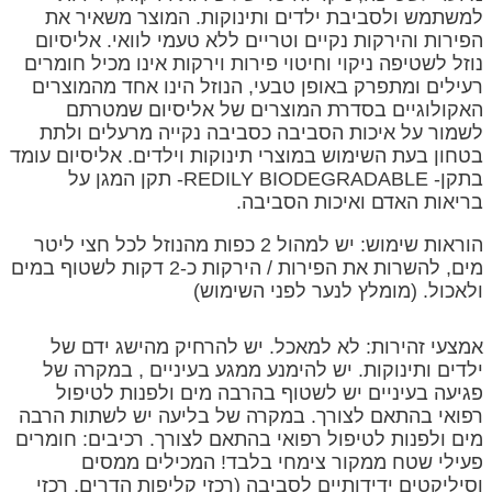
למשתמש ולסביבת ילדים ותינוקות. המוצר משאיר את
הפירות והירקות נקיים וטריים ללא טעמי לוואי. אליסיום
נוזל לשטיפה ניקוי וחיטוי פירות וירקות אינו מכיל חומרים
רעילים ומתפרק באופן טבעי, הנוזל הינו אחד מהמוצרים
האקולוגיים בסדרת המוצרים של אליסיום שמטרתם
לשמור על איכות הסביבה כסביבה נקייה מרעלים ולתת
בטחון בעת השימוש במוצרי תינוקות וילדים. אליסיום עומד
בתקן- REDILY BIODEGRADABLE- תקן המגן על
בריאות האדם ואיכות הסביבה.
הוראות שימוש: יש למהול 2 כפות מהנוזל לכל חצי ליטר
מים, להשרות את הפירות / הירקות כ-2 דקות לשטוף במים
ולאכול. (מומלץ לנער לפני השימוש)
אמצעי זהירות: לא למאכל. יש להרחיק מהישג ידם של
ילדים ותינוקות. יש להימנע ממגע בעיניים , במקרה של
פגיעה בעיניים יש לשטוף בהרבה מים ולפנות לטיפול
רפואי בהתאם לצורך. במקרה של בליעה יש לשתות הרבה
מים ולפנות לטיפול רפואי בהתאם לצורך. רכיבים: חומרים
פעילי שטח ממקור צימחי בלבד! המכילים ממסים
וסיליקטים ידידותיים לסביבה (רכזי קליפות הדרים, רכזי