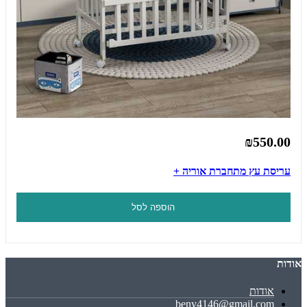
₪550.00
עריסת עץ מתחברת אוריה +
הוספה לסל
אודות
אודות
beny4146@gmail.com