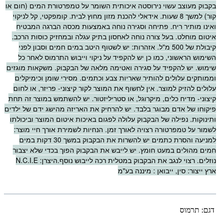
בקבוק מעוצב עשוי נירוסטה איכותית השומר על טמפרטורת המים (חום או
קור) למשך 8 שעות. אידאלי להכנת מזון מחוץ לבית. קומפקטי, קל לניקוי
ואינו מותיר ריח. פתיחה וסגירה נוחה באמצעות מכסה הברגה המבטיח
איטום מוחלט. בעל צורה נוחה לאחסון בתיק עגלה ובמחזיק כוסות הרכב.
קיבולת של 500 מ"ל. אזהרות: יש לשטוף היטב במים חמים וסבון לפני
השימוש הראשוני, כמו כן יש להקפיד על ניקוי וייבוש התרמוס לאחר כל
שימוש. יש להקפיד על סגירה ואטימה מלאה של הבקבוק. משקאות מוגזים
וממותקים עלולים להותיר שאריות צבע וכתמים. מסירי שומן וכימיקלים
עלולים להזיק למוצר. אין לחשוף את המוצר לקור קיצוני- פריזר, או לחום
קיצוני- מדיח כלים, מיקרוגל, או סטריליזטור. יש להשתמש במוצר זה תחת
פיקוחו של אדם מבוגר בלבד. יש להרחיק את האריזה מהישג ידם של ילדים
ותינוקות. נפילה של הבקבוק עלולה לפגום באיכות איטום המוצר וביכולתו
לשמור על טמפרטורה רצויה לאורך זמן. הנחיות לשמירת אורך חיי מוצר:
למניעה והסרת כתמים יש להשרות את הבקבוק במשך 30 דקות במים
חמים מהולים במעט חומץ. יש לייבש את הבקבוק הפוך בכדי שלא יצבור
נוזלים. רצוי לנגב את הבקבוק במטלית רכה לייבוש נוסף.היצרן: N.C.I.E
ארץ ייצור: סין, ייבואן : מיננה בע"מ
דגם:
תרמוס