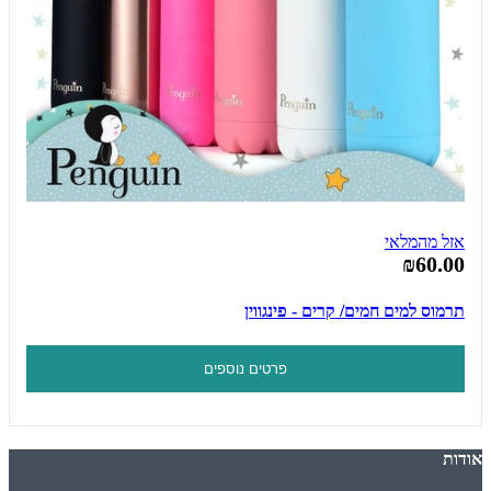
אזל מהמלאי
₪60.00
תרמוס למים חמים/ קרים - פינגווין
פרטים נוספים
אודות