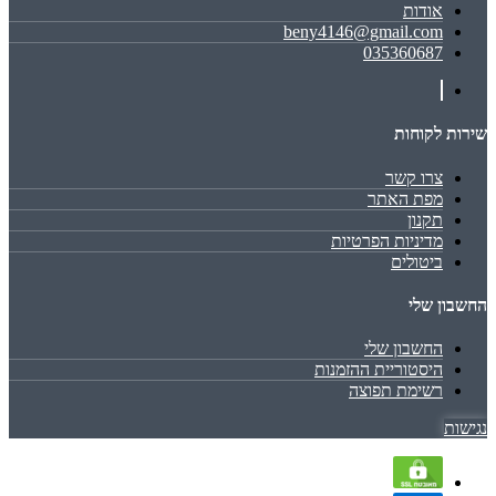
אודות
beny4146@gmail.com
035360687
שירות לקוחות
צרו קשר
מפת האתר
תקנון
מדיניות הפרטיות
ביטולים
החשבון שלי
החשבון שלי
היסטוריית ההזמנות
רשימת תפוצה
נגישות