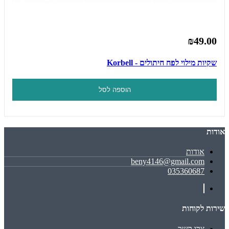
₪49.00
שקיות מילוי לפח חיתולים - Korbell
הוספה לסל
אודות
אודות
beny4146@gmail.com
035360687
שירות לקוחות
צרו קשר