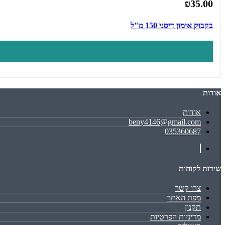
₪35.00
בקבוק אימון דיסני 150 מ"ל
אודות
אודות
beny4146@gmail.com
035360687
שירות לקוחות
צרו קשר
מפת האתר
תקנון
מדיניות הפרטיות